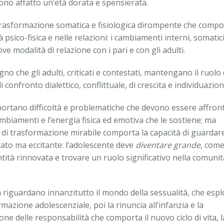
ono affatto un’età dorata e spensierata.
trasformazione somatica e fisiologica dirompente che compo
sico-fisica e nelle relazioni: i cambiamenti interni, somatici
e modalità di relazione con i pari e con gli adulti.
gno che gli adulti, criticati e contestati, mantengano il ruolo 
 confronto dialettico, conflittuale, di crescita e individuazion
rtano difficoltà e problematiche che devono essere affron
mbiamenti e l’energia fisica ed emotiva che le sostiene; ma
 di trasformazione mirabile comporta la capacità di guardare
icato ma eccitante: l’adolescente deve
diventare grande
, come
ità rinnovata e trovare un ruolo significativo nella comunit
za riguardano innanzitutto il mondo della sessualità, che esp
rmazione adolescenziale, poi la rinuncia all’infanzia e la
ne delle responsabilità che comporta il nuovo ciclo di vita, l