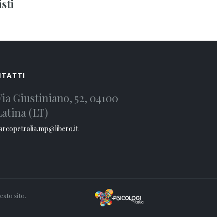
sti
NTATTI
Via Giustiniano, 52, 04100
Latina (LT)
rcopetralia.mp@libero.it
esto sito.