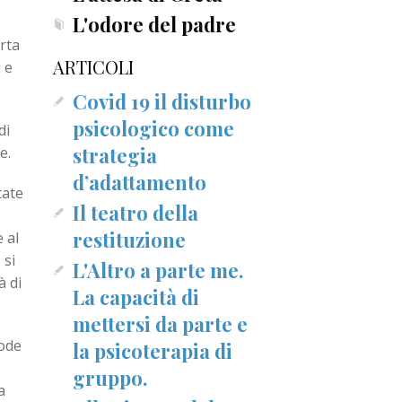
L'odore del padre
rta
ARTICOLI
 e
Covid 19 il disturbo
psicologico come
di
strategia
e.
d’adattamento
tate
Il teatro della
restituzione
 al
 si
L'Altro a parte me.
à di
La capacità di
mettersi da parte e
lode
la psicoterapia di
gruppo.
a