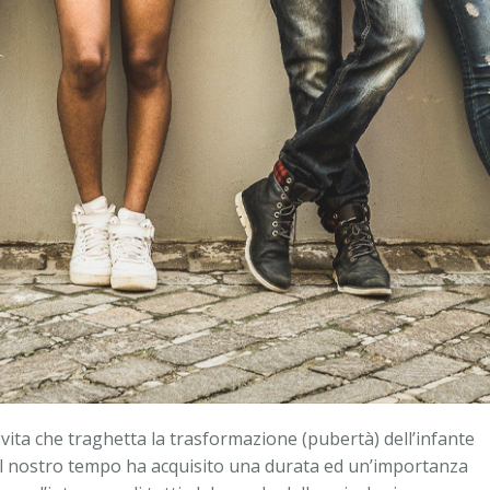
a vita che traghetta la trasformazione (pubertà) dell’infante
nel nostro tempo ha acquisito una durata ed un’importanza