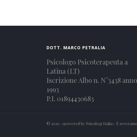
DOTT. MARCO PETRALIA
Psicologo Psicoterapeuta a
Latina (LT)
Iscrizione Albo n. N°3438 ann
1993
P.I. 01894430683
© 2020. «powered by Psicologi Italia». È severament