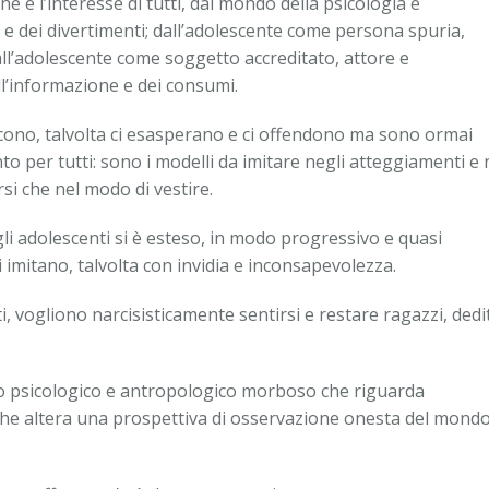
 e l’interesse di tutti, dal mondo della psicologia e
e dei divertimenti; dall’adolescente come persona spuria,
all’adolescente come soggetto accreditato, attore e
ll’informazione e dei consumi.
siscono, talvolta ci esasperano e ci offendono ma sono ormai
ento per tutti: sono i modelli da imitare negli atteggiamenti e 
si che nel modo di vestire.
li adolescenti si è esteso, in modo progressivo e quasi
i imitano, talvolta con invidia e inconsapevolezza.
, vogliono narcisisticamente sentirsi e restare ragazzi, dedit
to psicologico e antropologico morboso che riguarda
 che altera una prospettiva di osservazione onesta del mond