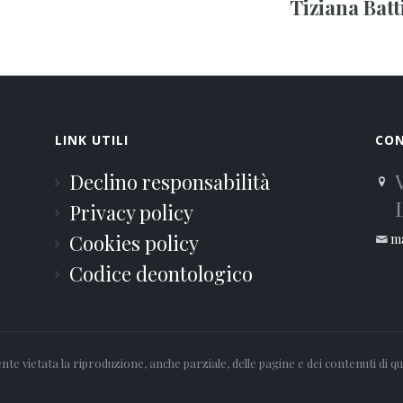
Tiziana Batti
LINK UTILI
CO
Declino responsabilità
Privacy policy
o
Cookies policy
ma
Codice deontologico
e vietata la riproduzione, anche parziale, delle pagine e dei contenuti di qu