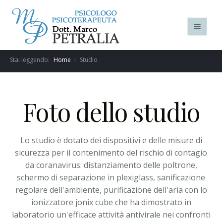
Stai leggendo:
Home
Studio
Home
Chi sono
Foto dello studio
Mi occupo di
Ansia
Interviste
Lo studio è dotato dei dispositivi e delle misure di
Adolescenza
sicurezza per il contenimento del rischio di contagio
Racconti
da coranavirus: distanziamento delle poltrone,
Attacchi di panico
schermo di separazione in plexiglass, sanificazione
Articoli
regolare dell'ambiente, purificazione dell'aria con lo
Depressione
ionizzatore jonix cube che ha dimostrato in
Studio
laboratorio un'efficace attività antivirale nei confronti
Fobie