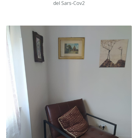
del Sars-Cov2
Contatti
Disturbo ossessivo compulsivo
Psicoterapia di coppia
Psicoterapia di gruppo