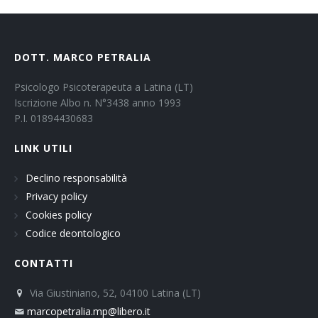
DOTT. MARCO PETRALIA
Psicologo Psicoterapeuta a Latina (LT)
Iscrizione Albo n. N°3438 anno 1993
P.I. 01894430683
LINK UTILI
Declino responsabilità
Privacy policy
Cookies policy
Codice deontologico
CONTATTI
Via Giustiniano, 52, 04100 Latina (LT)
marcopetralia.mp@libero.it